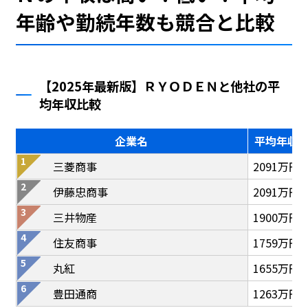
年齢や勤続年数も競合と比較
【2025年最新版】ＲＹＯＤＥＮと他社の平
均年収比較
企業名
平均年収
三菱商事
2091万円
伊藤忠商事
2091万円
三井物産
1900万円
住友商事
1759万円
丸紅
1655万円
豊田通商
1263万円