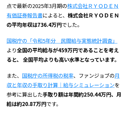
点で最新の2025年3月期の
株式会社ＲＹＯＤＥＮ
有価証券報告書
によると、
株式会社ＲＹＯＤＥＮ
の平均年収は736.4万円
でした。
国税庁の「令和5年分 民間給与実態統計調査」
より
全国の平均給与が459万円であることを考え
ると、 全国平均よりも高い水準となっています。
また、
国税庁の所得税の税率
、ファンジョブの
月
収と年収の手取り計算｜給与シミュレーション
を
参考に算出した
手取り額は年間約250.44万円、月
給は約20.87万円
です。