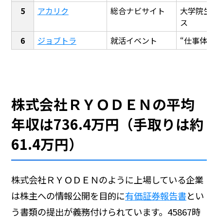
アカリク
総合ナビサイト
大学院生
ス
ジョブトラ
就活イベント
“仕事体験
株式会社ＲＹＯＤＥＮの平均
年収は736.4万円（手取りは約
61.4万円）
株式会社ＲＹＯＤＥＮのように上場している企業
は株主への情報公開を目的に
有価証券報告書
とい
う書類の提出が義務付けられています。45867時