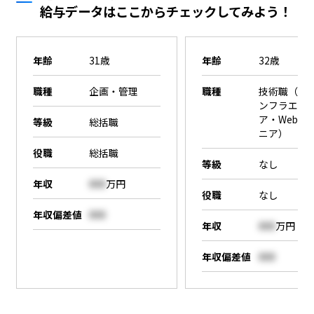
給与データはここからチェックしてみよう！
年齢
31歳
年齢
32歳
職種
企画・管理
職種
技術職（SE
ンフラエン
ア・Webエ
等級
総括職
ニア）
役職
総括職
等級
なし
年収
000
万円
役職
なし
年収偏差値
000
年収
000
万円
年収偏差値
000