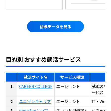
給与データを見る
目的別 おすすめ就活サービス
就活サイト名
サービス種類
CAREER COLLEGE
エージェント
就職のや
ービス
ユニゾンキャリア
エージェント
IT・We
dodaキャンパス
スカウト型逆求人
ベネッセ