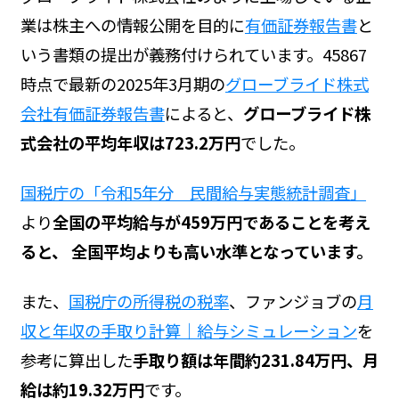
業は株主への情報公開を目的に
有価証券報告書
と
いう書類の提出が義務付けられています。45867
時点で最新の2025年3月期の
グローブライド株式
会社有価証券報告書
によると、
グローブライド株
式会社の平均年収は723.2万円
でした。
国税庁の「令和5年分 民間給与実態統計調査」
より
全国の平均給与が459万円であることを考え
ると、 全国平均よりも高い水準となっています。
また、
国税庁の所得税の税率
、ファンジョブの
月
収と年収の手取り計算｜給与シミュレーション
を
参考に算出した
手取り額は年間約231.84万円、月
給は約19.32万円
です。