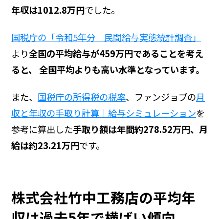
年収は1012.8万円
でした。
国税庁の「令和5年分 民間給与実態統計調査」
より
全国の平均給与が459万円であることを考え
ると、 全国平均よりも高い水準となっています。
また、
国税庁の所得税の税率
、ファンジョブの
月
収と年収の手取り計算｜給与シミュレーション
を
参考に算出した
手取り額は年間約278.52万円、月
給は約23.21万円
です。
株式会社竹中工務店の平均年
収は過去5年で横ばい傾向