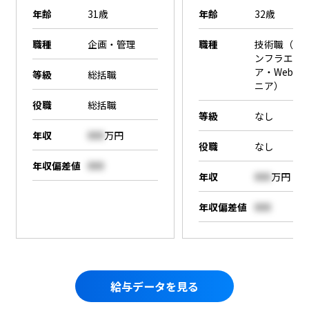
年齢
31歳
年齢
32歳
職種
企画・管理
職種
技術職（SE
ンフラエン
ア・Webエ
等級
総括職
ニア）
役職
総括職
等級
なし
年収
000
万円
役職
なし
年収偏差値
000
年収
000
万円
年収偏差値
000
給与データを見る