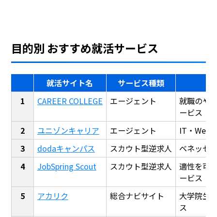
目的別 おすすめ就活サービス
就活サイト名
サービス種類
CAREER COLLEGE
エージェント
就職のや
ービス
ユニゾンキャリア
エージェント
IT・We
dodaキャンパス
スカウト型逆求人
ベネッセ
JobSpring Scout
スカウト型逆求人
適性を可
ービス
アカリク
総合ナビサイト
大学院生
ス