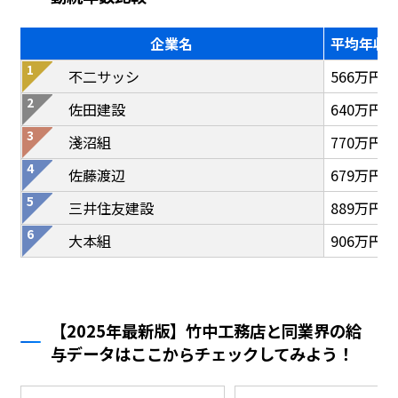
企業名
平均年収
不二サッシ
566万円
佐田建設
640万円
淺沼組
770万円
佐藤渡辺
679万円
三井住友建設
889万円
大本組
906万円
【2025年最新版】竹中工務店と同業界の給
与データはここからチェックしてみよう！