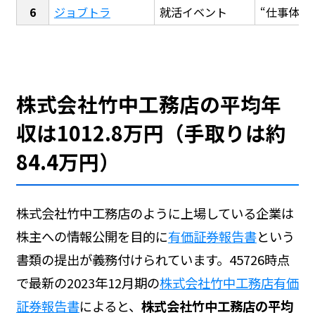
ジョブトラ
就活イベント
“仕事体験
株式会社竹中工務店の平均年
収は1012.8万円（手取りは約
84.4万円）
株式会社竹中工務店のように上場している企業は
株主への情報公開を目的に
有価証券報告書
という
書類の提出が義務付けられています。45726時点
で最新の2023年12月期の
株式会社竹中工務店有価
証券報告書
によると、
株式会社竹中工務店の平均