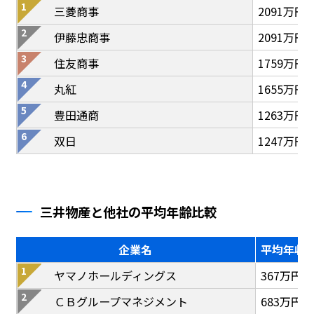
三菱商事
2091万円
伊藤忠商事
2091万円
住友商事
1759万円
丸紅
1655万円
豊田通商
1263万円
双日
1247万円
三井物産と他社の平均年齢比較
企業名
平均年収
ヤマノホールディングス
367万円
ＣＢグループマネジメント
683万円