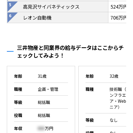
高見沢サイバネティックス
524万円
レオン自動機
706万円
三井物産と同業界の給与データはここからチ
ェックしてみよう！
年齢
31歳
年齢
32歳
職種
企画・管理
職種
技術職（SE
ンフラエン
ア・Webエ
等級
総括職
ニア）
役職
総括職
等級
なし
年収
000
万円
役職
なし