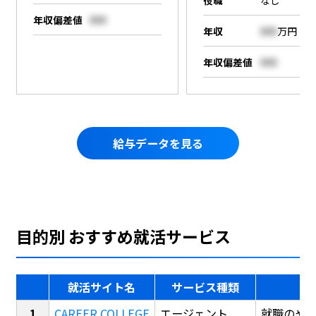
年収偏差値
000
年収
000
万円
年収偏差値
000
給与データを見る
目的別 おすすめ就活サービス
就活サイト名
サービス種類
CAREER COLLEGE
エージェント
就職のや