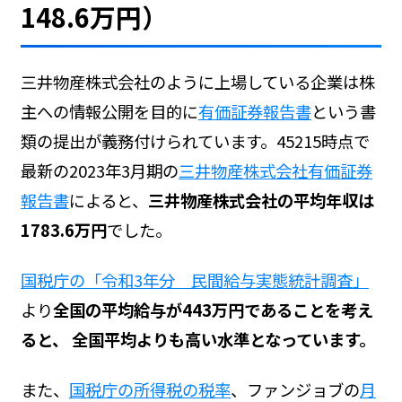
148.6万円）
三井物産株式会社のように上場している企業は株
主への情報公開を目的に
有価証券報告書
という書
類の提出が義務付けられています。45215時点で
最新の2023年3月期の
三井物産株式会社有価証券
報告書
によると、
三井物産株式会社の平均年収は
1783.6万円
でした。
国税庁の「令和3年分 民間給与実態統計調査」
より
全国の平均給与が443万円であることを考え
ると、 全国平均よりも高い水準となっています。
また、
国税庁の所得税の税率
、ファンジョブの
月