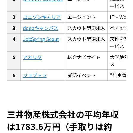
ービス
ユニゾンキャリア
エージェント
IT・We
dodaキャンパス
スカウト型逆求人
ベネッセ
JobSpring Scout
スカウト型逆求人
適性を可
ービス
アカリク
総合ナビサイト
大学院生
ス
ジョブトラ
就活イベント
“仕事体験
三井物産株式会社の平均年収
は1783.6万円（手取りは約