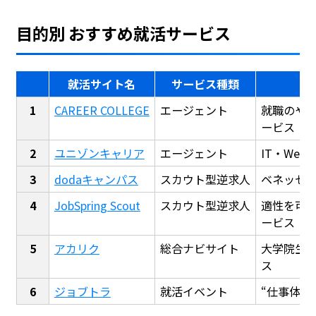
目的別 おすすめ就活サービス
就活サイト名
サービス種類
CAREER COLLEGE
エージェント
就職のや
ービス
ユニゾンキャリア
エージェント
IT・We
dodaキャンパス
スカウト型逆求人
ベネッセ
JobSpring Scout
スカウト型逆求人
適性を可
ービス
アカリク
総合ナビサイト
大学院生
ス
ジョブトラ
就活イベント
“仕事体験