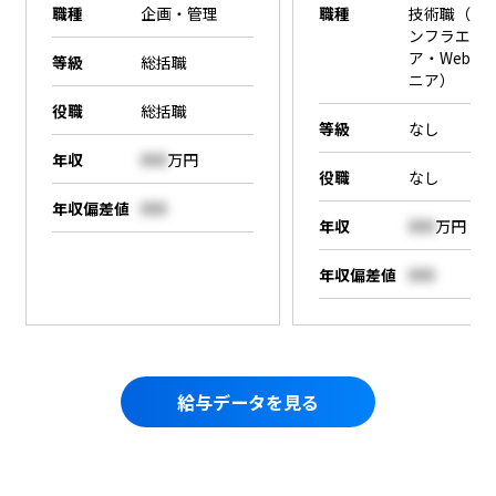
職種
企画・管理
職種
技術職（SE
ンフラエン
ア・Webエ
等級
総括職
ニア）
役職
総括職
等級
なし
年収
000
万円
役職
なし
年収偏差値
000
年収
000
万円
年収偏差値
000
給与データを見る