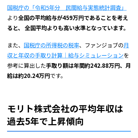
国税庁の「令和5年分 民間給与実態統計調査」
より
全国の平均給与が459万円であることを考え
ると、 全国平均よりも高い水準となっています。
また、
国税庁の所得税の税率
、ファンジョブの
月
収と年収の手取り計算｜給与シミュレーション
を
参考に算出した
手取り額は年間約242.88万円、月
給は約20.24万円
です。
モリト株式会社の平均年収は
過去5年で上昇傾向