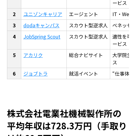
ービス
ユニゾンキャリア
エージェント
IT・We
dodaキャンパス
スカウト型逆求人
ベネッセ
JobSpring Scout
スカウト型逆求人
適性を可
ービス
アカリク
総合ナビサイト
大学院生
ス
ジョブトラ
就活イベント
“仕事体験
株式会社電業社機械製作所の
平均年収は728.3万円（手取り