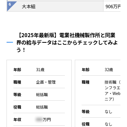
大本組
906万円
【2025年最新版】電業社機械製作所と同業
界の給与データはここからチェックしてみよ
う！
年齢
31歳
年齢
32歳
職種
企画・管理
職種
技術職（SE
ンフラエン
ア・Webエ
等級
総括職
ニア）
役職
総括職
等級
なし
年収
000
万円
役職
なし