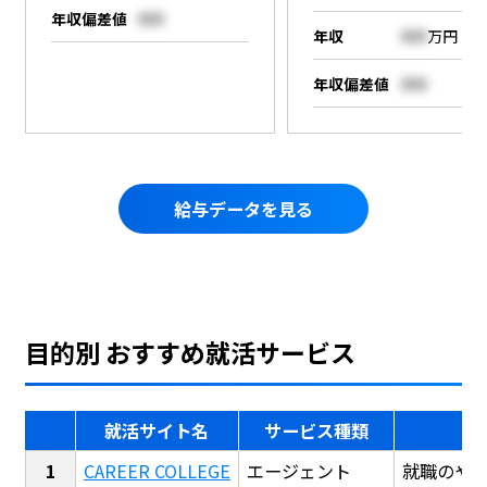
年収偏差値
000
年収
000
万円
年収偏差値
000
給与データを見る
目的別 おすすめ就活サービス
就活サイト名
サービス種類
CAREER COLLEGE
エージェント
就職のや