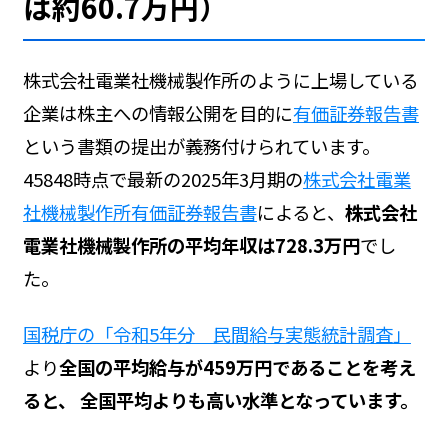
は約60.7万円）
株式会社電業社機械製作所のように上場している
企業は株主への情報公開を目的に
有価証券報告書
という書類の提出が義務付けられています。
45848時点で最新の2025年3月期の
株式会社電業
社機械製作所有価証券報告書
によると、
株式会社
電業社機械製作所の平均年収は728.3万円
でし
た。
国税庁の「令和5年分 民間給与実態統計調査」
より
全国の平均給与が459万円であることを考え
ると、 全国平均よりも高い水準となっています。