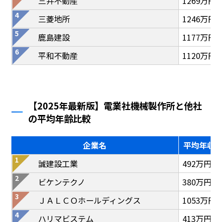
三井不動産
1269万円
三菱地所
1246万円
鹿島建設
1177万円
平和不動産
1120万円
【2025年最新版】電業社機械製作所と他社
の平均年齢比較
企業名
平均年収
誠建設工業
492万円
ビケンテクノ
380万円
ＪＡＬＣＯホールディングス
1053万円
ハリマビステム
413万円