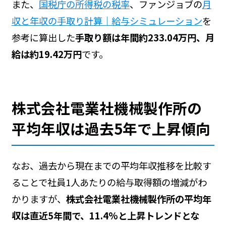
また、
国税庁の所得税の税率
、ファンジョブの
月
収と年収の手取り計算｜給与シミュレーション
を
参考に算出した
手取り額は年間約233.04万円、月
給は約19.42万円
です。
株式会社電業社機械製作所の
平均年収は過去5年で上昇傾向
なお、過去から現在までの平均年収推移を比較す
ることで社員1人あたりの給与取得額の増減がわ
かりますが、
株式会社電業社機械製作所の平均年
収は直近5年間で、11.4%と上昇トレンドとな