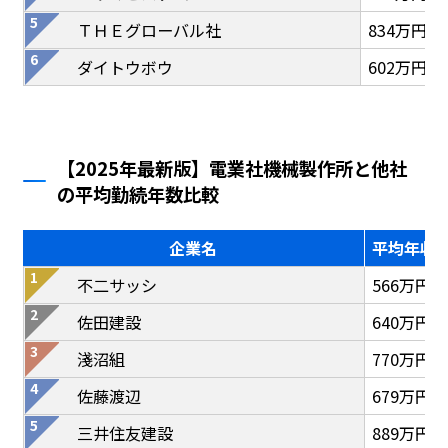
ＴＨＥグローバル社
834万円
ダイトウボウ
602万円
【2025年最新版】電業社機械製作所と他社
の平均勤続年数比較
企業名
平均年収
不二サッシ
566万円
佐田建設
640万円
淺沼組
770万円
佐藤渡辺
679万円
三井住友建設
889万円