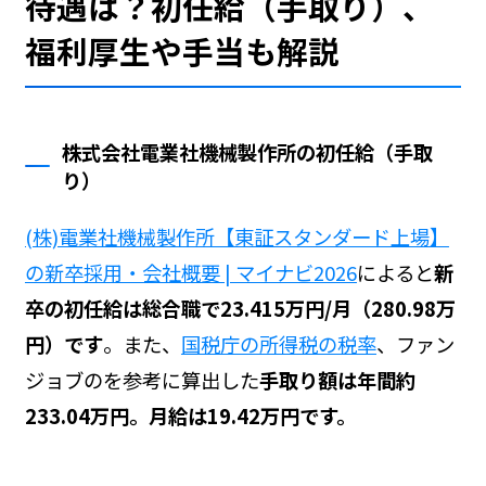
待遇は？初任給（手取り）、
福利厚生や手当も解説
株式会社電業社機械製作所の初任給（手取
り）
(株)電業社機械製作所【東証スタンダード上場】
の新卒採用・会社概要 | マイナビ2026
によると
新
卒の初任給は総合職で23.415万円/月（280.98万
円）です
。また、
国税庁の所得税の税率
、ファン
ジョブの
を参考に算出した
手取り額は年間約
233.04万円。月給は19.42万円です。