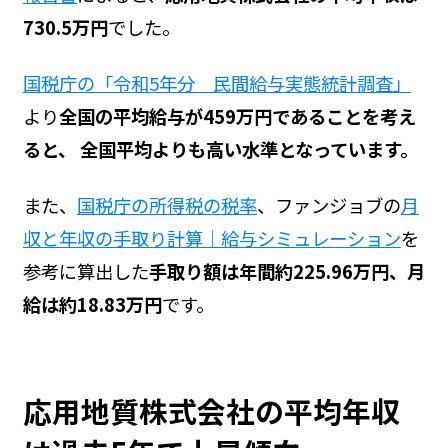
730.5万円
でした。
国税庁の「令和5年分 民間給与実態統計調査」
より
全国の平均給与が459万円であることを考え
ると、 全国平均よりも高い水準となっています。
また、
国税庁の所得税の税率
、ファンジョブの
月
収と年収の手取り計算｜給与シミュレーション
を
参考に算出した
手取り額は年間約225.96万円、月
給は約18.83万円
です。
応用地質株式会社の平均年収