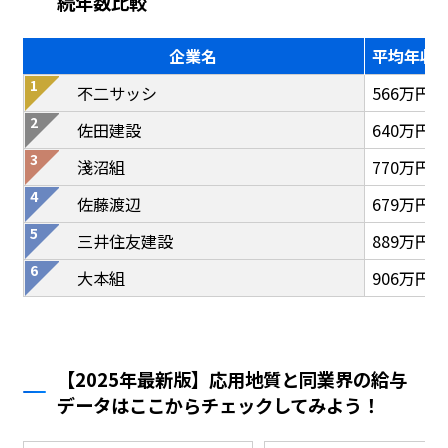
続年数比較
企業名
平均年収
不二サッシ
566万円
佐田建設
640万円
淺沼組
770万円
佐藤渡辺
679万円
三井住友建設
889万円
大本組
906万円
【2025年最新版】応用地質と同業界の給与
データはここからチェックしてみよう！