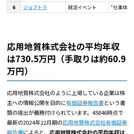
ジョブトラ
就活イベント
“仕事体験
応用地質株式会社の平均年収
は730.5万円（手取りは約60.9
万円）
応用地質株式会社のように上場している企業は株
主への情報公開を目的に
有価証券報告書
という書
類の提出が義務付けられています。45846時点で
最新の2024年12月期の
応用地質株式会社有価証券
報告書
によると、
応用地質株式会社の平均年収は