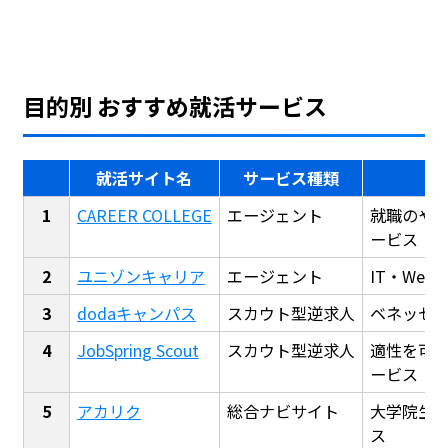
目的別 おすすめ就活サービス
就活サイト名
サービス種類
CAREER COLLEGE
エージェント
就職のや
ービス
ユニゾンキャリア
エージェント
IT・We
dodaキャンパス
スカウト型逆求人
ベネッセ
JobSpring Scout
スカウト型逆求人
適性を可
ービス
アカリク
総合ナビサイト
大学院生
ス