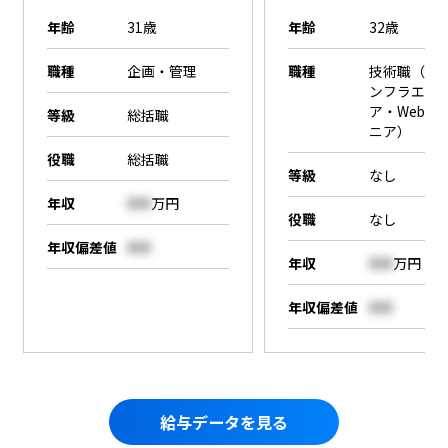
年齢
31歳
年齢
32歳
職種
企画・管理
職種
技術職（SE
ンフラエン
ア・Webエ
等級
総括職
ニア）
役職
総括職
等級
なし
年収
000
万円
役職
なし
年収偏差値
000
年収
000
万円
年収偏差値
000
給与データを見る