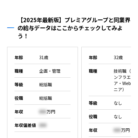
【2025年最新版】プレミアグループと同業界
の給与データはここからチェックしてみよ
う！
年齢
31歳
年齢
32歳
職種
企画・管理
職種
技術職（SE
ンフラエン
ア・Webエ
等級
総括職
ニア）
役職
総括職
等級
なし
年収
000
万円
役職
なし
年収偏差値
000
年収
000
万円