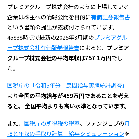
プレミアグループ株式会社のように上場している
企業は株主への情報公開を目的に
有価証券報告書
という書類の提出が義務付けられています。
45838時点で最新の2025年3月期の
プレミアグル
ープ株式会社有価証券報告書
によると、
プレミア
グループ株式会社の平均年収は757.1万円
でし
た。
国税庁の「令和5年分 民間給与実態統計調査」
より
全国の平均給与が459万円であることを考え
ると、 全国平均よりも高い水準となっています。
また、
国税庁の所得税の税率
、ファンジョブの
月
収と年収の手取り計算｜給与シミュレーション
を