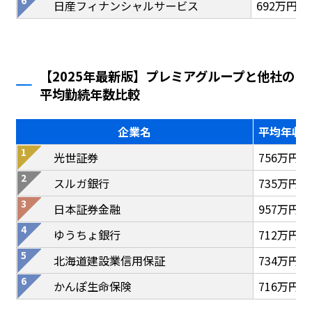
日産フィナンシャルサービス
692万円
【2025年最新版】プレミアグループと他社の
平均勤続年数比較
企業名
平均年収
光世証券
756万円
スルガ銀行
735万円
日本証券金融
957万円
ゆうちょ銀行
712万円
北海道建設業信用保証
734万円
かんぽ生命保険
716万円