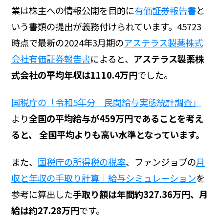
業は株主への情報公開を目的に
有価証券報告書
と
いう書類の提出が義務付けられています。45723
時点で最新の2024年3月期の
アステラス製薬株式
会社有価証券報告書
によると、
アステラス製薬株
式会社の平均年収は1110.4万円
でした。
国税庁の「令和5年分 民間給与実態統計調査」
より
全国の平均給与が459万円であることを考え
ると、 全国平均よりも高い水準となっています。
また、
国税庁の所得税の税率
、ファンジョブの
月
収と年収の手取り計算｜給与シミュレーション
を
参考に算出した
手取り額は年間約327.36万円、月
給は約27.28万円
です。