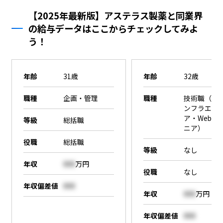
【2025年最新版】アステラス製薬と同業界
の給与データはここからチェックしてみよ
う！
年齢
31歳
年齢
32歳
職種
企画・管理
職種
技術職（SE
ンフラエン
ア・Webエ
等級
総括職
ニア）
役職
総括職
等級
なし
年収
000
万円
役職
なし
年収偏差値
000
年収
000
万円
年収偏差値
000