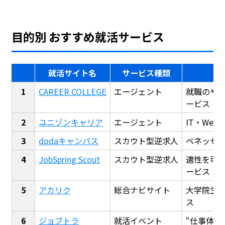
目的別 おすすめ就活サービス
就活サイト名
サービス種類
CAREER COLLEGE
エージェント
就職のや
ービス
ユニゾンキャリア
エージェント
IT・We
dodaキャンパス
スカウト型逆求人
ベネッセ
JobSpring Scout
スカウト型逆求人
適性を可
ービス
アカリク
総合ナビサイト
大学院生
ス
ジョブトラ
就活イベント
“仕事体験