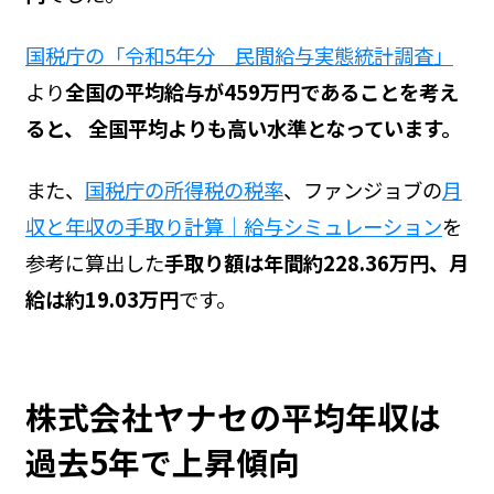
国税庁の「令和5年分 民間給与実態統計調査」
より
全国の平均給与が459万円であることを考え
ると、 全国平均よりも高い水準となっています。
また、
国税庁の所得税の税率
、ファンジョブの
月
収と年収の手取り計算｜給与シミュレーション
を
参考に算出した
手取り額は年間約228.36万円、月
給は約19.03万円
です。
株式会社ヤナセの平均年収は
過去5年で上昇傾向