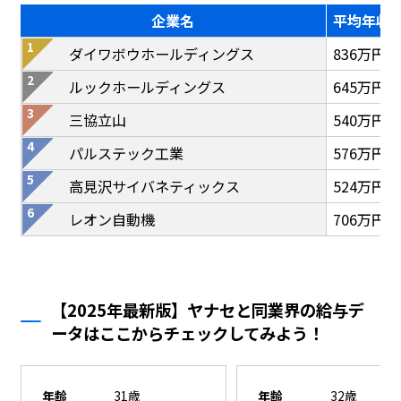
企業名
平均年収
ダイワボウホールディングス
836万円
ルックホールディングス
645万円
三協立山
540万円
パルステック工業
576万円
高見沢サイバネティックス
524万円
レオン自動機
706万円
【2025年最新版】ヤナセと同業界の給与デ
ータはここからチェックしてみよう！
年齢
31歳
年齢
32歳