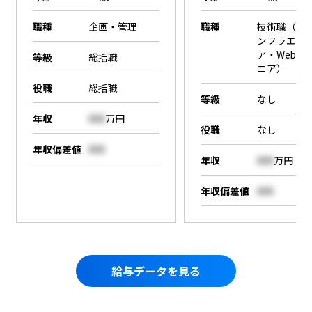
職種
企画・管理
職種
技術職（SE
ンフラエン
ア・Webエ
等級
総括職
ニア）
役職
総括職
等級
なし
年収
000
万円
役職
なし
年収偏差値
000
年収
000
万円
年収偏差値
000
給与データを見る