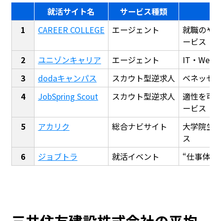
就活サイト名
サービス種類
CAREER COLLEGE
エージェント
就職のや
ービス
ユニゾンキャリア
エージェント
IT・We
dodaキャンパス
スカウト型逆求人
ベネッセ
JobSpring Scout
スカウト型逆求人
適性を可
ービス
アカリク
総合ナビサイト
大学院生
ス
ジョブトラ
就活イベント
“仕事体験
三井住友建設株式会社の平均